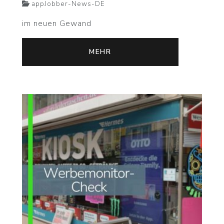
appJobber-News-DE
im neuen Gewand
MEHR