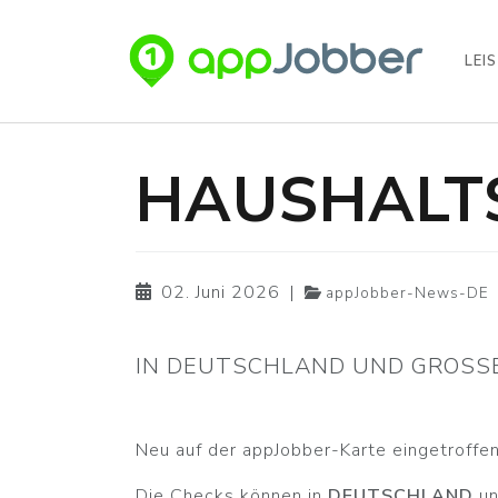
LEI
Zum Hauptinhalt springen
HAUSHALT
02. Juni 2026
|
appJobber-News-DE
IN DEUTSCHLAND UND GROSSB
Neu auf der appJobber-Karte eingetroffe
Die Checks können in
DEUTSCHLAND
u