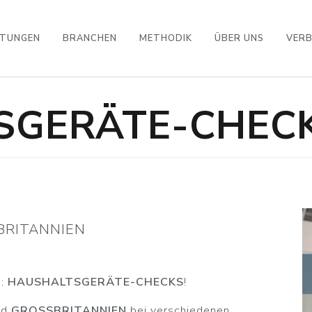
STUNGEN
BRANCHEN
METHODIK
ÜBER UNS
VER
SGERÄTE-CHEC
RITANNIEN
n:
HAUSHALTSGERÄTE-CHECKS
!
nd
GROSSBRITANNIEN
bei verschiedenen